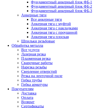
Фундаментный анкерный блок ФБ-1
Фундаментный анкерный блок ФБ-2
Фундаментный анкерный блок ФБ-3
Анкерные тяги
Все анкерные тяги
Анкерная тяга с муфтой
Анкерная тяга с накладками
Анкерная тяга с проушиной
Анкерная тяга плоская
Шпильки резьбовые
Обработка металла
Все услуги
Лазерная резка
Плазменная резка
Сварочные работы
Нарезка резьбы
Сверление отверстий
Резка на ленточной пиле
Гибка трубы
Гибка арматуры
Покупателям
Доставка
Оплата
Возврат
Сертификаты