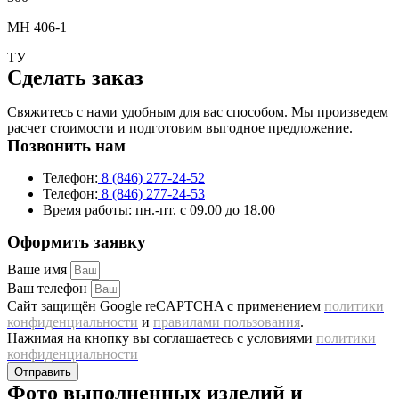
МН 406-1
ТУ
Cделать заказ
Свяжитесь с нами удобным для вас способом. Мы произведем
расчет стоимости и подготовим выгодное предложение.
Позвонить нам
Телефон:
8 (846) 277-24-52
Телефон:
8 (846) 277-24-53
Время работы:
пн.-пт. с 09.00 до 18.00
Оформить заявку
Ваше имя
Ваш телефон
Сайт защищён Google reCAPTCHA с применением
политики
конфиденциальности
и
правилами пользования
.
Нажимая на кнопку вы соглашаетесь с условиями
политики
конфиденциальности
Отправить
Фото выполненных изделий и