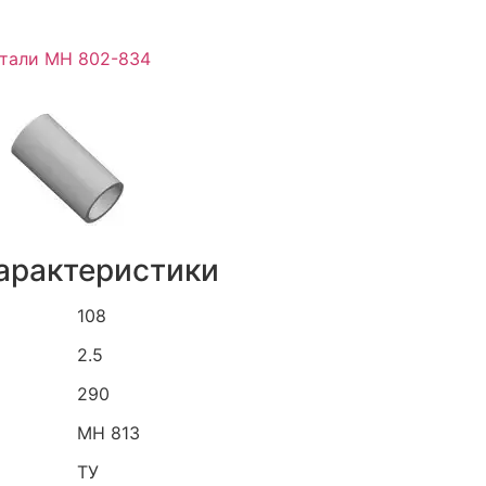
етали МН 802-834
арактеристики
108
2.5
290
МН 813
ТУ